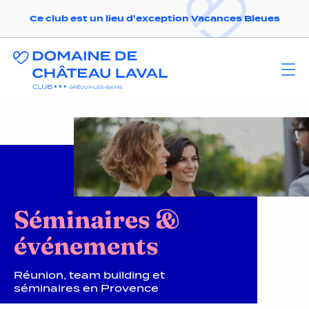
Ce club est un lieu d'exception Vacances Bleues
Séminaires &
événements
Réunion, team building et
séminaires en Provence