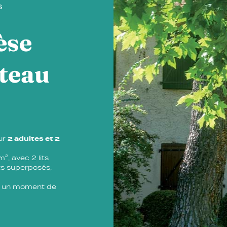
S
èse
teau
our
2 adultes et 2
, avec 2 lits
ts superposés,
it un moment de