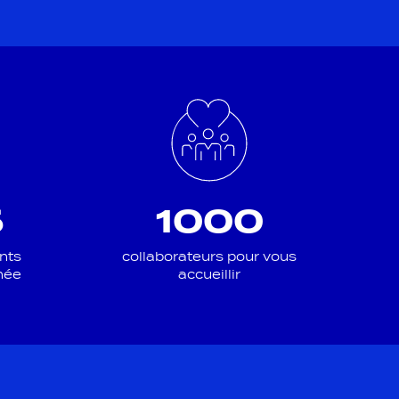
5
1000
nts
collaborateurs pour vous
née
accueillir