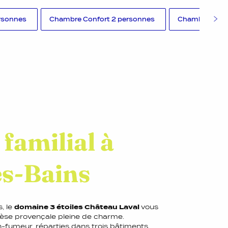
ersonnes
Chambre Confort 2 personnes
Chambre Conf
familial à
es-Bains
, le
domaine 3 étoiles Château Laval
vous
hèse provençale pleine de charme.
-fumeur, réparties dans trois bâtiments