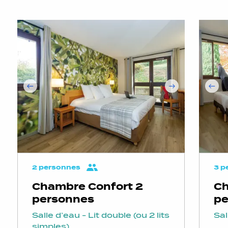
2 personnes
3 p
Chambre Confort 2
Ch
personnes
pe
Salle d’eau - Lit double (ou 2 lits
Sal
simples)