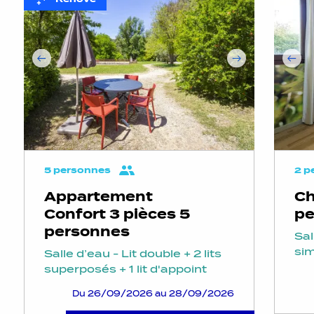
5 personnes
2 p
Appartement
Ch
Confort 3 pièces 5
pe
personnes
Sal
sim
Salle d’eau - Lit double + 2 lits
superposés + 1 lit d'appoint
Du 26/09/2026 au 28/09/2026